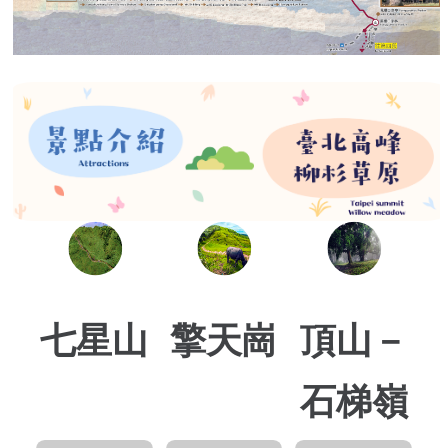
七星山
擎天崗
頂山－
石梯嶺