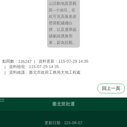
山活動地質景觀
區--小油坑，在
此可見高落差岩
壁搭配縷縷白
煙，以及濃厚硫
磺氣味撲鼻而
來，蔚為壯觀。
點閱數：
資料更新：115-07-29 14:35
135247
資料檢視：115-07-29 14:35
資料維護：臺北市政府工務局大地工程處
回上一頁
:::
臺北世壯運
更新日期
115-08-07