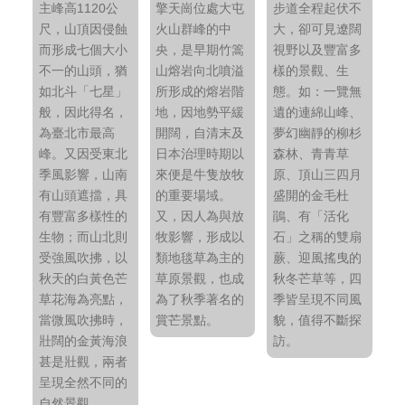
主峰高1120公
擎天崗位處大屯
步道全程起伏不
尺，山頂因侵蝕
火山群峰的中
大，卻可見遼闊
而形成七個大小
央，是早期竹篙
視野以及豐富多
不一的山頭，猶
山熔岩向北噴溢
樣的景觀、生
如北斗「七星」
所形成的熔岩階
態。如：一覽無
般，因此得名，
地，因地勢平緩
遺的連綿山峰、
為臺北市最高
開闊，自清末及
夢幻幽靜的柳杉
峰。又因受東北
日本治理時期以
森林、青青草
季風影響，山南
來便是牛隻放牧
原、頂山三四月
有山頭遮擋，具
的重要場域。
盛開的金毛杜
有豐富多樣性的
又，因人為與放
鵑、有「活化
生物；而山北則
牧影響，形成以
石」之稱的雙扇
受強風吹拂，以
類地毯草為主的
蕨、迎風搖曳的
秋天的白黃色芒
草原景觀，也成
秋冬芒草等，四
草花海為亮點，
為了秋季著名的
季皆呈現不同風
當微風吹拂時，
賞芒景點。
貌，值得不斷探
壯闊的金黃海浪
訪。
甚是壯觀，兩者
呈現全然不同的
自然景觀。