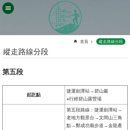
跳到主要內容區塊
:::
首頁
縱走路線分段
縱走路線分段
第五段
捷運劍潭站→碧山巖
起訖點
※行經碧山露營場
第五段路線：捷運劍潭站→
老地方觀景台→文間山三角
點→鄭成功廟步道→金龍產