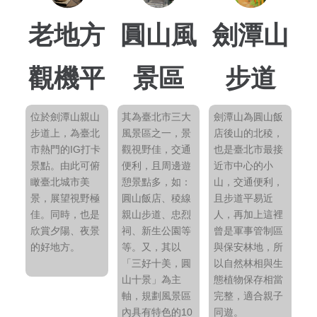
老地方
圓山風
劍潭山
觀機平
景區
步道
台
位於劍潭山親山
其為臺北市三大
劍潭山為圓山飯
步道上，為臺北
風景區之一，景
店後山的北稜，
市熱門的IG打卡
觀視野佳，交通
也是臺北市最接
景點。由此可俯
便利，且周邊遊
近市中心的小
瞰臺北城市美
憩景點多，如：
山，交通便利，
景，展望視野極
圓山飯店、稜線
且步道平易近
佳。同時，也是
親山步道、忠烈
人，再加上這裡
欣賞夕陽、夜景
祠、新生公園等
曾是軍事管制區
的好地方。
等。又，其以
與保安林地，所
「三好十美，圓
以自然林相與生
山十景」為主
態植物保存相當
軸，規劃風景區
完整，適合親子
內具有特色的10
同遊。