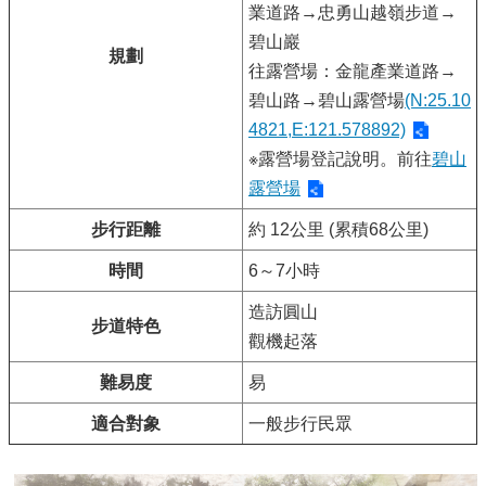
業道路→忠勇山越嶺步道→
碧山巖
規劃
往露營場：金龍產業道路→
碧山路→碧山露營場
(N:25.10
4821,E:121.578892)
※露營場登記說明。前往
碧山
露營場
步行距離
約 12公里 (累積68公里)
時間
6～7小時
造訪圓山
步道特色
觀機起落
難易度
易
適合對象
一般步行民眾