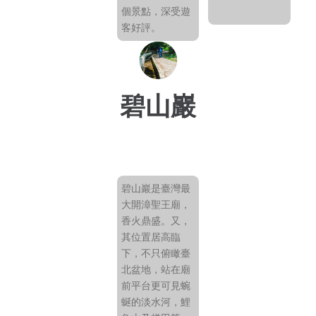
個景點，深受遊
客好評。
碧山巖
碧山巖是臺灣最
大開漳聖王廟，
香火鼎盛。又，
其位置居高臨
下，不只俯瞰臺
北盆地，站在廟
前平台更可見蜿
蜒的淡水河，鯉